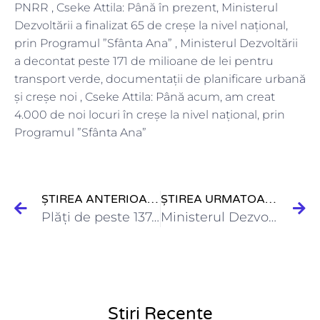
PNRR , Cseke Attila: Până în prezent, Ministerul
Dezvoltării a finalizat 65 de creșe la nivel național,
prin Programul ”Sfânta Ana” , Ministerul Dezvoltării
a decontat peste 171 de milioane de lei pentru
transport verde, documentații de planificare urbană
și creșe noi , Cseke Attila: Până acum, am creat
4.000 de noi locuri în creșe la nivel național, prin
Programul ”Sfânta Ana”
ȘTIREA ANTERIOARĂ
ȘTIREA URMATOARE
Plăți de peste 137,33 milioane de lei pentru lucrări finanțate…
Ministerul Dezvoltării a decontat peste 51 de milioane de lei…
Știri Recente