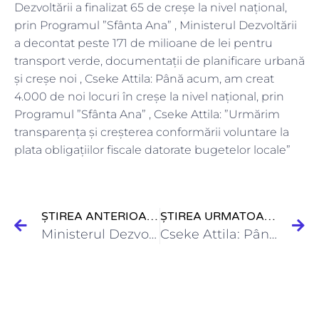
Dezvoltării a finalizat 65 de creșe la nivel național,
prin Programul ”Sfânta Ana” , Ministerul Dezvoltării
a decontat peste 171 de milioane de lei pentru
transport verde, documentații de planificare urbană
și creșe noi , Cseke Attila: Până acum, am creat
4.000 de noi locuri în creșe la nivel național, prin
Programul ”Sfânta Ana” , Cseke Attila: ”Urmărim
transparența și creșterea conformării voluntare la
plata obligațiilor fiscale datorate bugetelor locale”
ȘTIREA ANTERIOARĂ
ȘTIREA URMATOARE
Ministerul Dezvoltării a virat peste 52 de milioane lei pentru…
Cseke Attila: Până acum, am creat 4.000 de noi locuri…