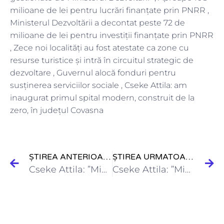
milioane de lei pentru lucrări finanțate prin PNRR ,
Ministerul Dezvoltării a decontat peste 72 de
milioane de lei pentru investiții finanțate prin PNRR
, Zece noi localități au fost atestate ca zone cu
resurse turistice și intră în circuitul strategic de
dezvoltare , Guvernul alocă fonduri pentru
susținerea serviciilor sociale , Cseke Attila: am
inaugurat primul spital modern, construit de la
zero, în județul Covasna
ȘTIREA ANTERIOARĂ
ȘTIREA URMATOARE
Cseke Attila: ”Ministerul Dezvoltării a creat peste 2.500 de noi…
Cseke Attila: ”Ministerul Dezvoltării a finalizat cea de-a doua creșă…