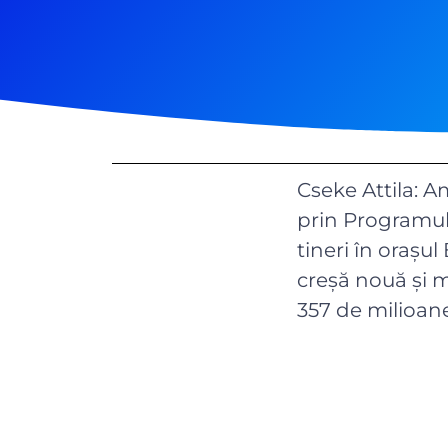
Cseke Attila: A
prin Programul 
tineri în orașu
creșă nouă și m
357 de milioane