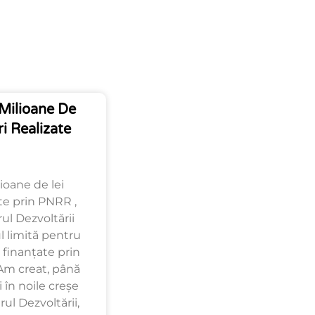
Milioane De
i Realizate
ioane de lei
ate prin PNRR ,
rul Dezvoltării
 limită pentru
r finanțate prin
”Am creat, până
 în noile creșe
ul Dezvoltării,