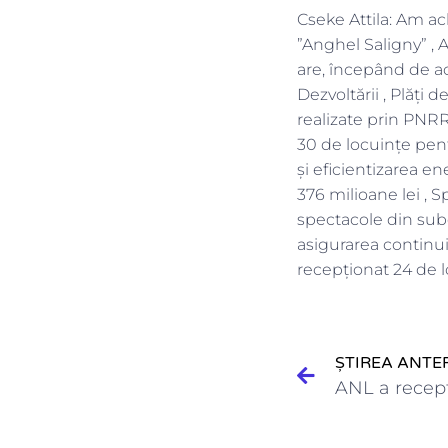
Cseke Attila: Am ac
”Anghel Saligny” , 
are, începând de a
Dezvoltării , Plăți 
realizate prin PNRR
30 de locuinţe pen
și eficientizarea en
376 milioane lei , S
spectacole din subor
asigurarea continui
recepţionat 24 de l
ȘTIREA ANTE