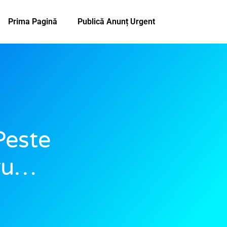
Prima Pagină
Publică Anunț Urgent
Peste
tru…