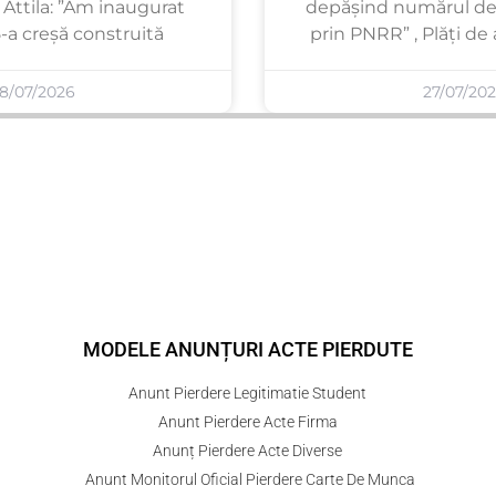
Attila: ”Am inaugurat
depășind numărul de
-a creșă construită
prin PNRR” , Plăți de
8/07/2026
27/07/20
MODELE ANUNȚURI ACTE PIERDUTE
Anunt Pierdere Legitimatie Student
Anunt Pierdere Acte Firma
Anunț Pierdere Acte Diverse
Anunt Monitorul Oficial Pierdere Carte De Munca