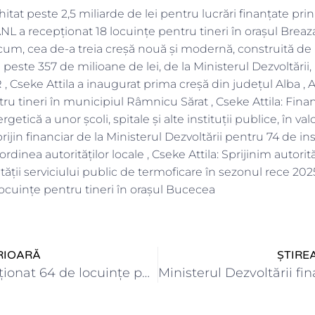
hitat peste 2,5 miliarde de lei pentru lucrări finanțate pr
ANL a recepţionat 18 locuinţe pentru tineri în orașul Breaz
cum, cea de-a treia creșă nouă și modernă, construită de 
de peste 357 de milioane de lei, de la Ministerul Dezvoltării,
 , Cseke Attila a inaugurat prima creșă din județul Alba ,
tru tineri în municipiul Râmnicu Sărat , Cseke Attila: Fi
ergetică a unor școli, spitale și alte instituții publice, în 
prijin financiar de la Ministerul Dezvoltării pentru 74 de ins
dinea autorităților locale , Cseke Attila: Sprijinim autorit
tății serviciului public de termoficare în sezonul rece 20
ocuinţe pentru tineri în orașul Bucecea
RIOARĂ
ȘTIRE
ANL a recepţionat 64 de locuinţe pentru tineri în comuna…