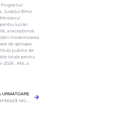
in Programul
a , Județul Bihor
Ministerul
 pentru lucrări
 ANL a recepţionat
nanțăm modernizarea
valoare de aproape
tituții publice de
ățile locale pentru
25–2026 , ANL a
A URMATOARE
Ministerul Dezvoltării finanțează reconstruirea blocului de pe Calea Rahovei ,…