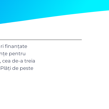
ri finanțate
inţe pentru
, cea de-a treia
 Plăți de peste