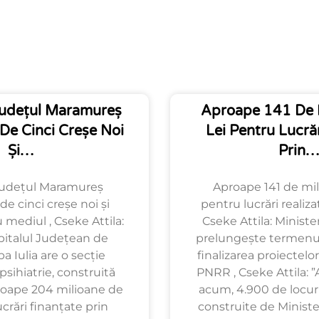
Județul Maramureș
Aproape 141 De 
 De Cinci Creșe Noi
Lei Pentru Lucrăr
Și…
Prin…
 județul Maramureș
Aproape 141 de mil
de cinci creșe noi și
pentru lucrări realiz
 mediul , Cseke Attila:
Cseke Attila: Ministe
Spitalul Județean de
prelungește termenul
a Iulia are o secție
finalizarea proiectelo
sihiatrie, construită
PNRR , Cseke Attila: 
proape 204 milioane de
acum, 4.900 de locuri
ucrări finanțate prin
construite de Minister