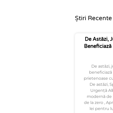
Știri Recente
De Astăzi, 
Beneficiază
De astăzi,
beneficiază 
prietenoase cu
De astăzi, 
Urgență Alb
modernă de p
de la zero , A
lei pentru l