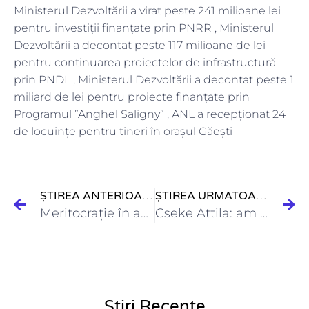
Ministerul Dezvoltării a virat peste 241 milioane lei
pentru investiții finanțate prin PNRR , Ministerul
Dezvoltării a decontat peste 117 milioane de lei
pentru continuarea proiectelor de infrastructură
prin PNDL , Ministerul Dezvoltării a decontat peste 1
miliard de lei pentru proiecte finanțate prin
Programul ”Anghel Saligny” , ANL a recepţionat 24
de locuințe pentru tineri în orașul Găești
ȘTIREA ANTERIOARĂ
ȘTIREA URMATOARE
Meritocrație în administrația publică: Ministerul Dezvoltării impune criterii sporurilor pentru…
Cseke Attila: am inaugurat astăzi prima creșă din județul Maramureș…
Știri Recente