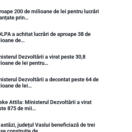
oape 200 de milioane de lei pentru lucrări
nanțate prin…
LPA a achitat lucrări de aproape 38 de
lioane de…
isterul Dezvoltării a virat peste 30,8
lioane de lei pentru…
isterul Dezvoltării a decontat peste 64 de
lioane de lei…
ke Attila: Ministerul Dezvoltării a virat
ste 875 de mii…
astăzi, județul Vaslui beneficiază de trei
eșe construite de…