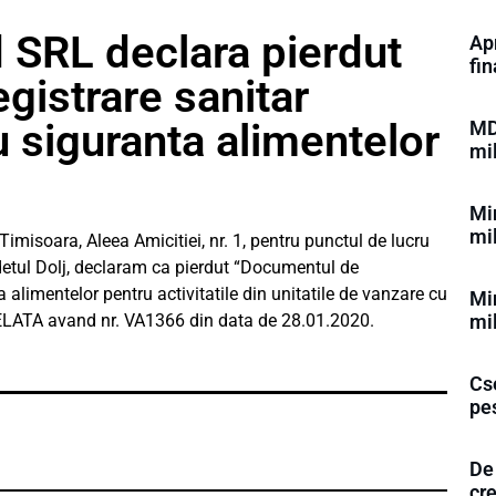
 SRL declara pierdut
Apr
fi
gistrare sanitar
u siguranta alimentelor
MD
mi
Min
mi
imisoara, Aleea Amicitiei, nr. 1, pentru punctul de lucru
udetul Dolj, declaram ca pierdut “Documentul de
a alimentelor pentru activitatile din unitatile de vanzare cu
Min
mi
LATA avand nr. VA1366 din data de 28.01.2020.
Cse
pe
De 
cr