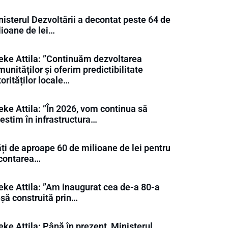
isterul Dezvoltării a decontat peste 64 de
lioane de lei…
eke Attila: ”Continuăm dezvoltarea
unităților și oferim predictibilitate
orităților locale…
eke Attila: ”În 2026, vom continua să
estim în infrastructura…
ți de aproape 60 de milioane de lei pentru
contarea…
eke Attila: ”Am inaugurat cea de-a 80-a
eșă construită prin…
ke Attila: Până în prezent, Ministerul