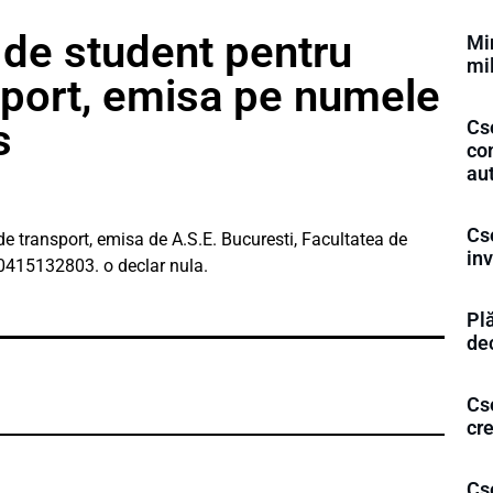
e de student pentru
Min
mi
sport, emisa pe numele
s
Cs
com
aut
Cs
de transport, emisa de A.S.E. Bucuresti, Facultatea de
inv
0415132803. o declar nula.
Plă
de
Cs
cr
Cse