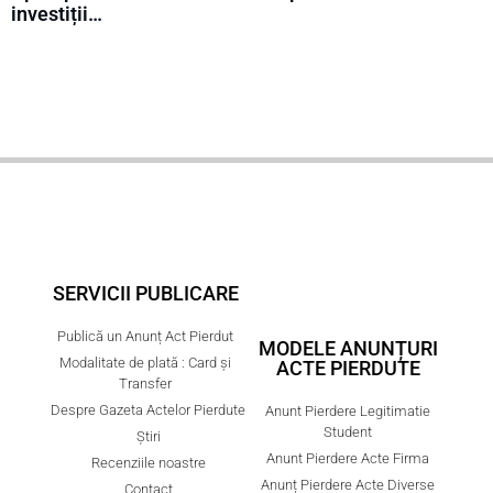
investiții…
SERVICII PUBLICARE
Publică un Anunț Act Pierdut
MODELE ANUNȚURI
Modalitate de plată : Card și
ACTE PIERDUTE
Transfer
Despre Gazeta Actelor Pierdute
Anunt Pierdere Legitimatie
Student
Știri
Anunt Pierdere Acte Firma
Recenziile noastre
Anunț Pierdere Acte Diverse
Contact