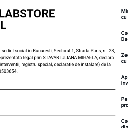
a LABSTORE
Min
cu 
L
Cs
Dac
ul social in Bucuresti, Sectorul 1, Strada Paris, nr. 23,
Zec
eprezentata legal prin STAVAR IULIANA MIHAELA, declara
cu
terventii, registru special, declaratie de instalare) de la
00503654.
Ap
inv
Pes
pr
Cse
din