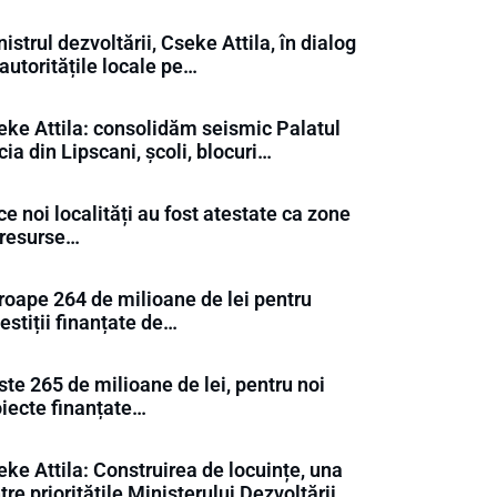
istrul dezvoltării, Cseke Attila, în dialog
autoritățile locale pe…
eke Attila: consolidăm seismic Palatul
ia din Lipscani, școli, blocuri…
e noi localități au fost atestate ca zone
 resurse…
roape 264 de milioane de lei pentru
estiții finanțate de…
te 265 de milioane de lei, pentru noi
oiecte finanțate…
ke Attila: Construirea de locuințe, una
tre prioritățile Ministerului Dezvoltării…