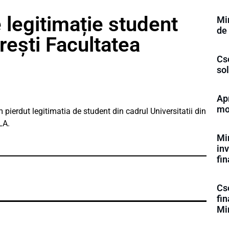
 legitimație student
Mi
de
rești Facultatea
Cs
sol
Ap
mo
ierdut legitimatia de student din cadrul Universitatii din
LA.
Min
inv
fi
Cse
fi
Mi