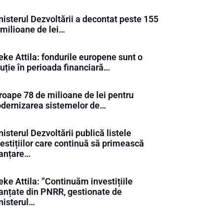
nisterul Dezvoltării a decontat peste 155
 milioane de lei…
eke Attila: fondurile europene sunt o
uție în perioada financiară…
roape 78 de milioane de lei pentru
dernizarea sistemelor de…
isterul Dezvoltării publică listele
estițiilor care continuă să primească
nanțare…
ke Attila: ”Continuăm investițiile
nanțate din PNRR, gestionate de
nisterul…