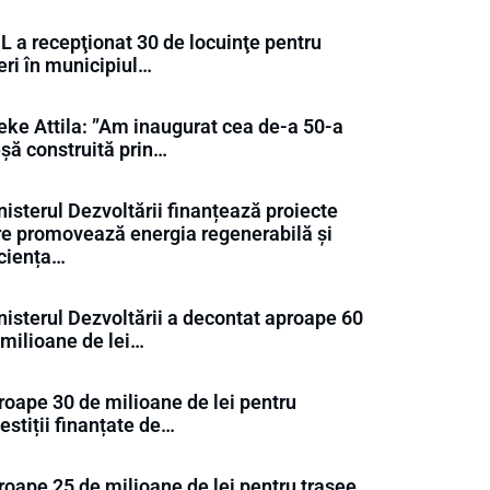
L a recepţionat 30 de locuinţe pentru
eri în municipiul…
eke Attila: ”Am inaugurat cea de-a 50-a
eșă construită prin…
isterul Dezvoltării finanțează proiecte
re promovează energia regenerabilă și
iciența…
nisterul Dezvoltării a decontat aproape 60
 milioane de lei…
roape 30 de milioane de lei pentru
estiții finanțate de…
roape 25 de milioane de lei pentru trasee