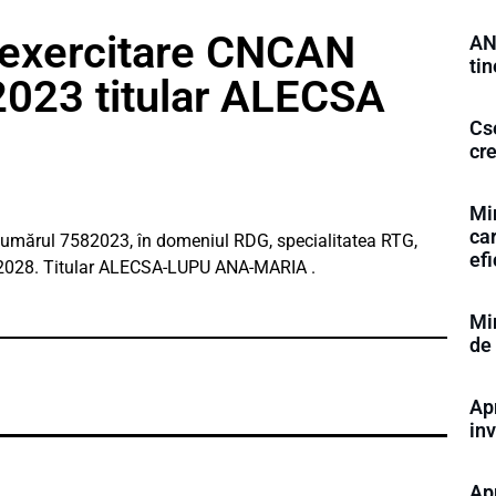
 exercitare CNCAN
AN
tin
2023 titular ALECSA
Cs
cr
Min
ca
numărul 7582023, în domeniul RDG, specialitatea RTG,
ef
7.2028. Titular ALECSA-LUPU ANA-MARIA .
Mi
de
Ap
inv
Ap