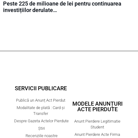
Peste 225 de milioane de lei pentru continuarea
investițiilor derulate…
SERVICII PUBLICARE
Publică un Anunț Act Pierdut
MODELE ANUNȚURI
Modalitate de plată : Card și
ACTE PIERDUTE
Transfer
Despre Gazeta Actelor Pierdute
Anunt Pierdere Legitimatie
Student
Știri
Anunt Pierdere Acte Firma
Recenziile noastre