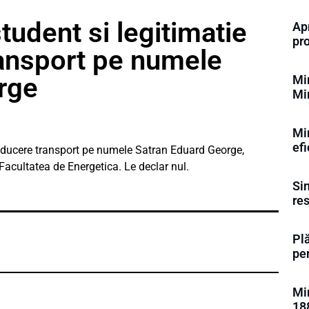
tudent si legitimatie
Apr
pr
ransport pe numele
rge
Min
Min
Min
efi
 reducere transport pe numele Satran Eduard George,
Facultatea de Energetica. Le declar nul.
Si
res
Pl
pen
Min
18