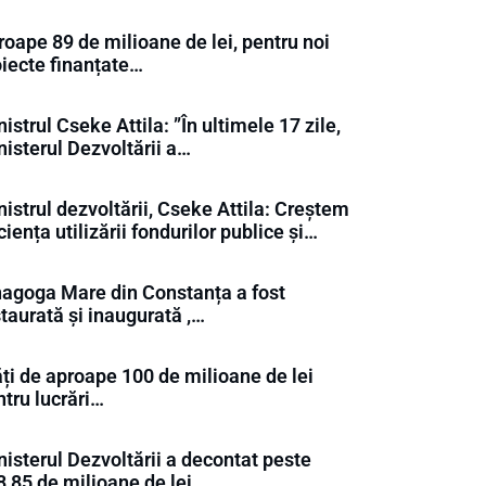
oape 89 de milioane de lei, pentru noi
oiecte finanțate…
istrul Cseke Attila: ”În ultimele 17 zile,
isterul Dezvoltării a…
istrul dezvoltării, Cseke Attila: Creștem
ciența utilizării fondurilor publice și…
nagoga Mare din Constanța a fost
taurată și inaugurată ,…
ăți de aproape 100 de milioane de lei
tru lucrări…
isterul Dezvoltării a decontat peste
8,85 de milioane de lei…