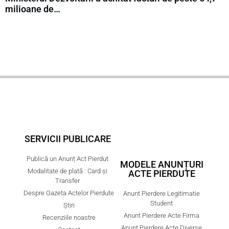
milioane de…
SERVICII PUBLICARE
Publică un Anunț Act Pierdut
MODELE ANUNȚURI
Modalitate de plată : Card și
ACTE PIERDUTE
Transfer
Despre Gazeta Actelor Pierdute
Anunt Pierdere Legitimatie
Student
Știri
Anunt Pierdere Acte Firma
Recenziile noastre
Anunț Pierdere Acte Diverse