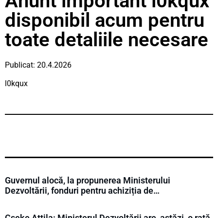
Anunt important l0kqux
disponibil acum pentru
toate detaliile necesare
Publicat: 20.4.2026
l0kqux
Guvernul alocă, la propunerea Ministerului
Dezvoltării, fonduri pentru achiziția de…
Cseke Attila: Ministerul Dezvoltării are, astăzi, o rată